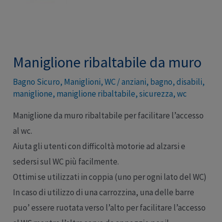
Maniglione ribaltabile da muro
Bagno Sicuro
,
Maniglioni
,
WC
/
anziani
,
bagno
,
disabili
,
maniglione
,
maniglione ribaltabile
,
sicurezza
,
wc
Maniglione da muro ribaltabile per facilitare l’accesso
al wc.
Aiuta gli utenti con difficoltà motorie ad alzarsi e
sedersi sul WC più facilmente.
Ottimi se utilizzati in coppia (uno per ogni lato del WC)
In caso di utilizzo di una carrozzina, una delle barre
puo’ essere ruotata verso l’alto per facilitare l’accesso