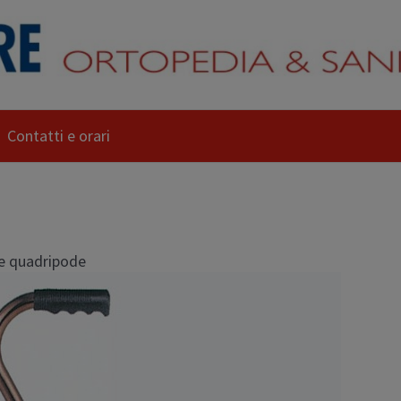
Contatti e orari
e quadripode