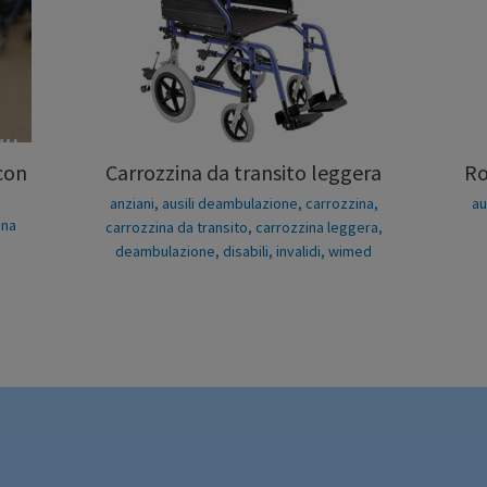
con
Carrozzina da transito leggera
Ro
anziani
,
ausili deambulazione
,
carrozzina
,
au
ina
carrozzina da transito
,
carrozzina leggera
,
deambulazione
,
disabili
,
invalidi
,
wimed