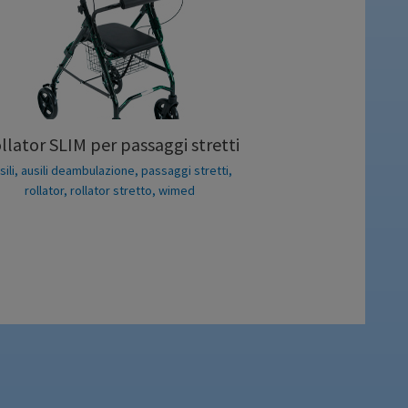
llator SLIM per passaggi stretti
sili
,
ausili deambulazione
,
passaggi stretti
,
rollator
,
rollator stretto
,
wimed